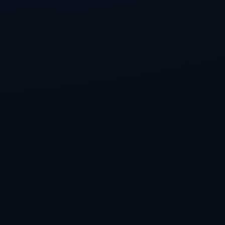
国际足联以及各大洲足联、主办方与技术服务商合作，将比赛实
平台在进球、红黄牌、伤停补时等关键节点上拥有更高的准确
内完成从赛场到页面的更新，大幅降低比分延迟。三是规则解
现时，球迷可以获得更接近官方视角的解释。