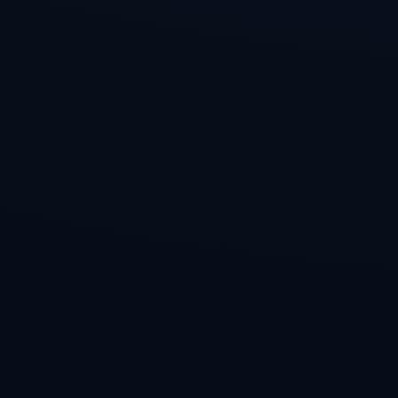
官方平台为何成为实时
在众多信息来源中，官
时事件通过标准化的技
性。二是更新时间差更
读更规范。除了比分之