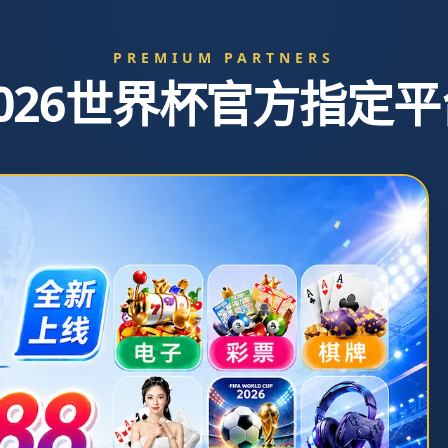
网站首页
关于我们
产品展示
实时更新：世界杯比分官