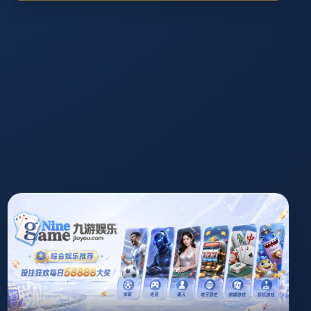
0:30:10+08:00
息滞后，而朋友手机上早已弹出最新比分通知？这一秒钟的差
悄然改变球迷看球的方式：它不仅是比分数字的展示窗口，更
和体育从业者的共同需求。