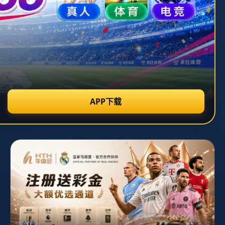
所属分类：
九游娱乐官方网站
发布时间：
2026-07-09T1
方平台的隐藏价值
赛进入补时阶段，你是否有过这种经历——电视前信号卡顿、社交媒体信
的意义所在。随着移动互联网和数据技术的升级，
世界杯比分官方平台
正在
验、数据深度的综合体现。理解这些平台的运作逻辑，已经成为现代球迷