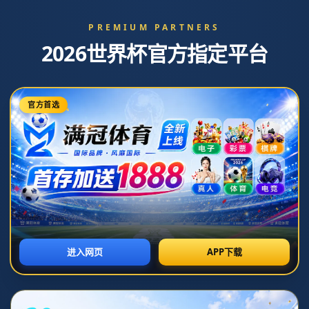
世界杯直播官方推荐平台
所属分类：
九游娱乐官方网站
发布时间：
2026-07-09T10:30:10+08:00
世界杯直播官方推荐平台深度解析