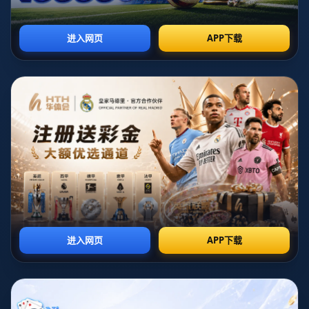
在大赛周期中 官方推荐往往被视作品质背书 但很多人只停留在“听说”
层面 并不了解背后的标准与逻辑 其实 想要在世界杯期间获得稳定高
清又安全的直播体验 关键是弄清楚这类平台的核心特征 然后再结合自
己的观赛习惯 做出有针对性的选择
如何理解世界杯直播官方推荐平台这一概念
所谓世界杯直播官方推荐平台 并不只是简单的“能看比赛的网站或
APP” 它通常具备三层含义 一是获得国际足联或持权转播机构的合法
授权 二是经由赛事主办方或本土权威媒体进行公开推荐 三是能在清晰
度 多视角回放 赛事情报等多个维度提供完整服务 这样的平台才配得
上“官方推荐”这一标签 在版权越来越严格的趋势下 这类平台渐渐成为
普通用户区分正版直播与盗播源的关键标尺
从监管角度来看 官方推荐平台意味着其直播源稳定 赞助合作透明 且
在版权分成 广告规范 未成年人保护等方面遵循行业规则 对用户而言
这不仅是观赛入口 更是一道看不见的安全防线
一款靠谱的世界杯直播官方推荐平台需要哪些核心能力