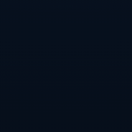
在世界杯这种全球顶级赛事中 版权费用高昂 转播秩序被严格保护 一
些第三方网站通过盗播信号或非法爬流的方式快速聚集流量 表面看似
方便 实则暗藏诸多风险 首先是版权纠纷风险 一旦被查处 盗播平台可
能随时中断信号 用户在临门一脚前突然黑屏的经历并不少见 其次是安
全隐患 非正规站点常常捆绑弹窗广告 接入可疑脚本 甚至借安装插件
之名窃取个人信息 或诱导下载携带木马的所谓“高清播放器”
而在官方推荐平台上 这些问题被大幅压缩 一方面 版权关系彻底理顺
信号源由持权转播方统一提供 不会出现临时被切断的问题 另一方面
此类平台在数据加密 登录授权 支付安全等方面都有成熟方案 支持实
名绑定 多重身份验证等机制 最大限度降低账号被盗和支付风险 对于
习惯在大赛期间购买赛事通行证 或单场点播服务的用户来说 这种安全