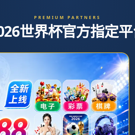
网站首页
关于我们
产品展示
2026世界杯盘口实时最佳