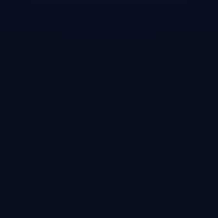
出“机构看好A大胜”的结论 是典型的表象判断 更稳妥的做法是把盘口变化
消息还未完全被市场消化 此时 结合历史数据主办国在世界杯往往具备超预
注压力 而不一定真实看好大胜 在这种思路下 对B队不败 或小负的盘口