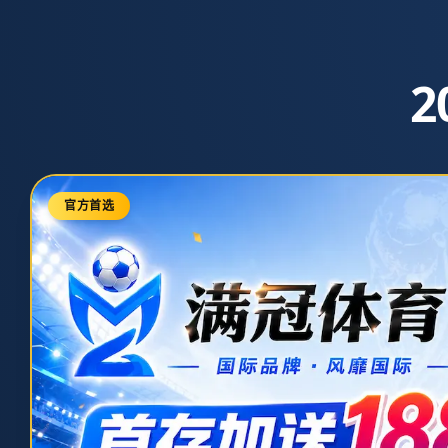
新闻中心
新闻资讯
公司新闻
行业动态